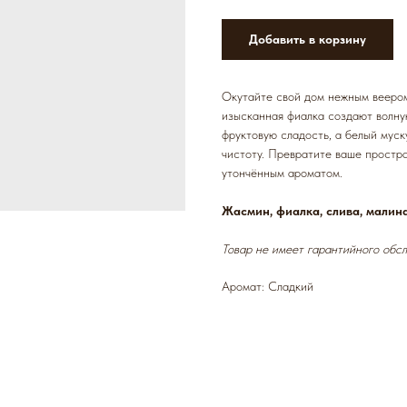
Добавить в корзину
Окутайте свой дом нежным веером
изысканная фиалка создают волну
фруктовую сладость, а белый муск
чистоту. Превратите ваше простра
утончённым ароматом.
Жасмин, фиалка, слива, малина
Товар не имеет гарантийного обсл
Аромат: Сладкий