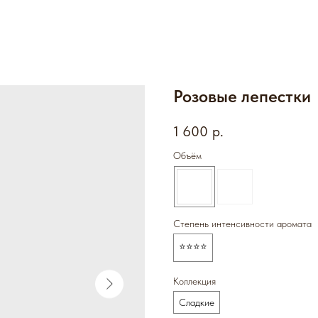
Розовые лепестки
1 600
р.
Объём
Степень интенсивности аромата
⭐️⭐️⭐️⭐️
Коллекция
Сладкие