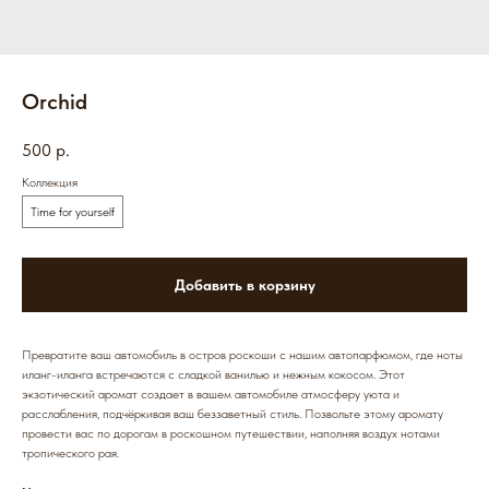
Orchid
500
р.
Коллекция
Time for yourself
Добавить в корзину
Превратите ваш автомобиль в остров роскоши с нашим автопарфюмом, где ноты
иланг-иланга встречаются с сладкой ванилью и нежным кокосом. Этот
экзотический аромат создает в вашем автомобиле атмосферу уюта и
расслабления, подчёркивая ваш беззаветный стиль. Позвольте этому аромату
провести вас по дорогам в роскошном путешествии, наполняя воздух нотами
тропического рая.