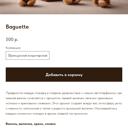
Baguette
500
р.
Коллекция
Французская кондитерская
Добавить в корзину
Превратите каждую поездку в сладкое удовольствие с нашим автопарфюмом, где
нежная ваниль сочетается с ароматом свежей выпечки, легкими ореховыми
нотками и кремовыми сливками. Этот аромат создает вокруг вас атмосферу уюта
и нежности, напоминая о тепле и радости домашней выпечки. Наслаждайтесь
каждым моментом поездки в ароме сладкой гастрономии.
Ваниль, выпечка, орехи, сливки