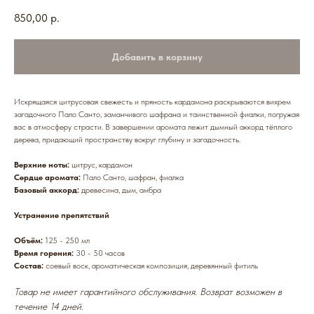
850,00
р.
Добавить в корзину
Искрящаяся цитрусовая свежесть и пряность кардамона раскрываются вихрем
загадочного Пало Санто, заманчивого шафрана и таинственной фиалки, погружая
вас в атмосферу страсти. В завершении аромата лежит дымный аккорд тёплого
дерева, придающий пространству вокруг глубину и загадочность.
Верхние ноты:
цитрус, кардамон
Сердце аромата:
Пало Санто, шафран, фиалка
Базовый аккорд:
древесина, дым, амбра
Устранение препятствий
Объём:
125 - 250 мл
Время горения:
30 - 50 часов
Состав:
соевый воск, ароматическая композиция, деревянный фитиль
Товар не имеет гарантийного обслуживания. Возврат возможен в
течение 14 дней.